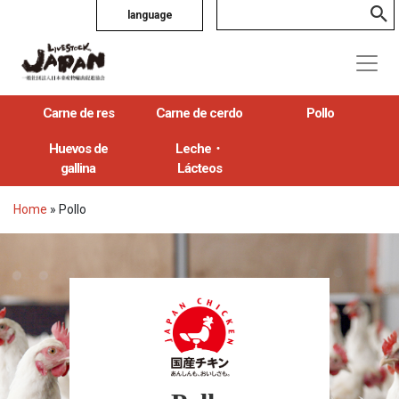
language
Carne de res
Carne de cerdo
Pollo
Huevos de
Leche・
gallina
Lácteos
Home
»
Pollo