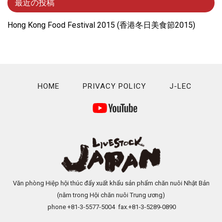
最近の投稿
Hong Kong Food Festival 2015 (⾹港冬⽇美⾷節2015)
HOME
PRIVACY POLICY
J-LEC
Văn phòng Hiệp hội thúc đẩy xuất khẩu sản phẩm chăn nuôi Nhật Bản
(nằm trong Hội chăn nuôi Trung ương)
phone +81-3-5577-5004 fax.+81-3-5289-0890