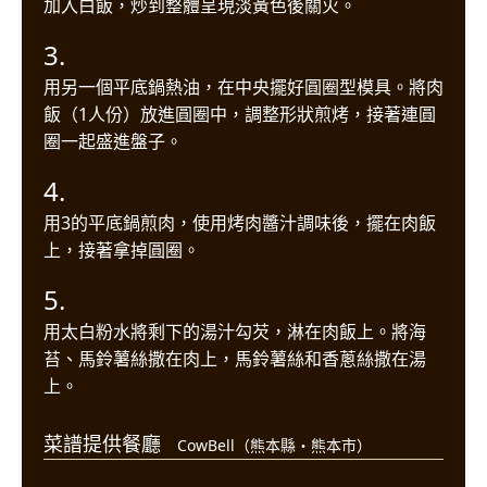
加入白飯，炒到整體呈現淡黃色後關火。
3.
用另一個平底鍋熱油，在中央擺好圓圈型模具。將肉
飯（1人份）放進圓圈中，調整形狀煎烤，接著連圓
圈一起盛進盤子。
4.
用3的平底鍋煎肉，使用烤肉醬汁調味後，擺在肉飯
上，接著拿掉圓圈。
5.
用太白粉水將剩下的湯汁勾芡，淋在肉飯上。將海
苔、馬鈴薯絲撒在肉上，馬鈴薯絲和香蔥絲撒在湯
上。
菜譜提供餐廳
CowBell（熊本縣・熊本市）