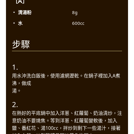
［A］
清湯粉
8g
水
600cc
步驟
1.
用水沖洗白飯後，使用濾網瀝乾。在鍋子裡加入A煮
沸，做成
湯。
2.
在熱好的平底鍋中加入洋蔥、紅蘿蔔、奶油清炒，注
意奶油不要燒焦。等到洋蔥、紅蘿蔔變軟後，加入
鹽、番紅花、湯100cc，拌炒到剩下一些湯汁，接著