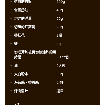
煮熟的白飯
500g
含鹽奶油
40g
切碎的洋蔥
50g
切碎的紅蘿蔔
20g
番紅花
2撮
鹽
3g
切成薄片後再切絲油炸的馬
鈴薯
1/2個
油
2大匙
太白粉水
60g
海苔絲、香蔥絲
少許
烤肉醬汁
適量