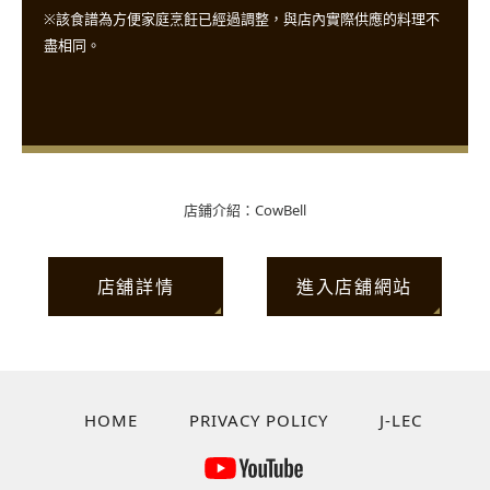
※該食譜為方便家庭烹飪已經過調整，與店內實際供應的料理不
盡相同。
店鋪介紹：CowBell
店舖詳情
進入店舖網站
HOME
PRIVACY POLICY
J-LEC