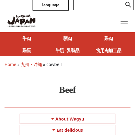
language
牛肉
豬肉
雞肉
雞蛋
牛奶 ‧ 乳製品
食用肉加工品
Home
»
九州・沖縄
»
cowbell
Beef
About Wagyu
Eat delicious