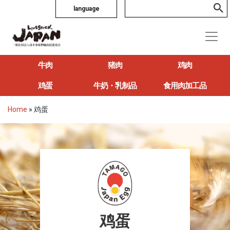
language
牛肉
猪肉
鸡肉
鸡蛋
牛奶・乳制品
食用肉加工品
Home
»
鸡蛋
鸡蛋