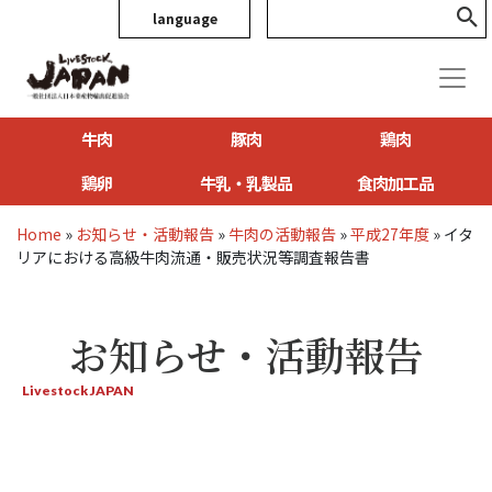
language
牛肉
豚肉
鶏肉
鶏卵
牛乳・乳製品
食肉加工品
Home
»
お知らせ・活動報告
»
牛肉の活動報告
»
平成27年度
»
イタ
リアにおける高級牛肉流通・販売状況等調査報告書
お知らせ・活動報告
Livestock JAPAN