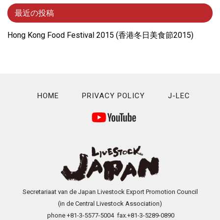
最近の投稿
Hong Kong Food Festival 2015 (⾹港冬⽇美⾷節2015)
HOME
PRIVACY POLICY
J-LEC
Secretariaat van de Japan Livestock Export Promotion Council
(in de Central Livestock Association)
phone +81-3-5577-5004 fax.+81-3-5289-0890