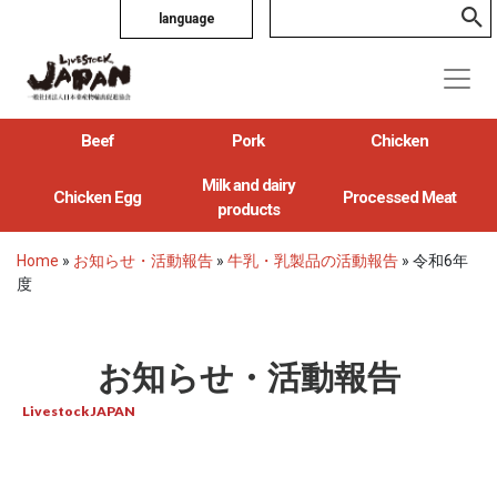
language
Beef
Pork
Chicken
Milk and dairy
Chicken Egg
Processed Meat
products
Home
»
お知らせ・活動報告
»
牛乳・乳製品の活動報告
»
令和6年
度
お知らせ・活動報告
Livestock JAPAN