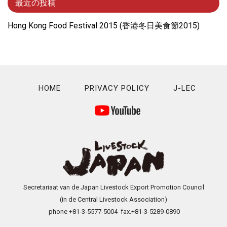
最近の投稿
Hong Kong Food Festival 2015 (⾹港冬⽇美⾷節2015)
HOME
PRIVACY POLICY
J-LEC
Secretariaat van de Japan Livestock Export Promotion Council
(in de Central Livestock Association)
phone +81-3-5577-5004 fax.+81-3-5289-0890