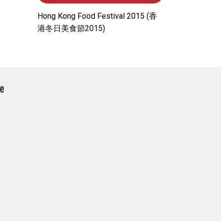
Hong Kong Food Festival 2015 (⾹
港冬⽇美⾷節2015)