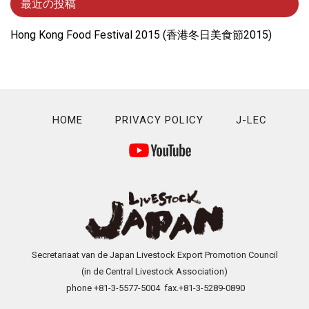
最近の投稿
Hong Kong Food Festival 2015 (⾹港冬⽇美⾷節2015)
HOME
PRIVACY POLICY
J-LEC
Secretariaat van de Japan Livestock Export Promotion Council
(in de Central Livestock Association)
phone +81-3-5577-5004 fax.+81-3-5289-0890