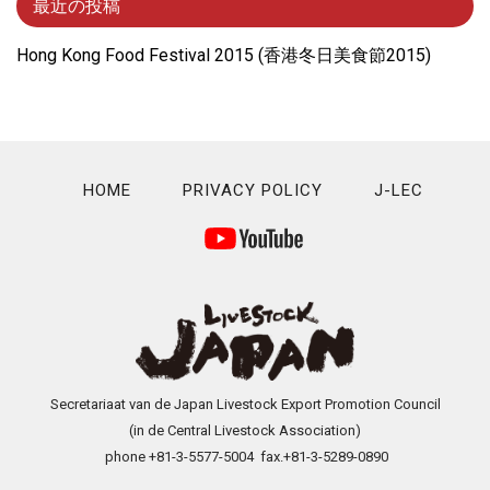
最近の投稿
Hong Kong Food Festival 2015 (⾹港冬⽇美⾷節2015)
HOME
PRIVACY POLICY
J-LEC
Secretariaat van de Japan Livestock Export Promotion Council
(in de Central Livestock Association)
phone +81-3-5577-5004 fax.+81-3-5289-0890