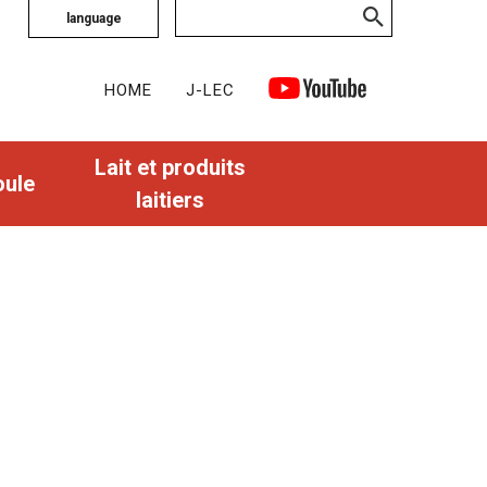
language
HOME
J-LEC
Lait et produits
oule
laitiers