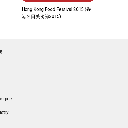
Hong Kong Food Festival 2015 (⾹
港冬⽇美⾷節2015)
rigine
ustry