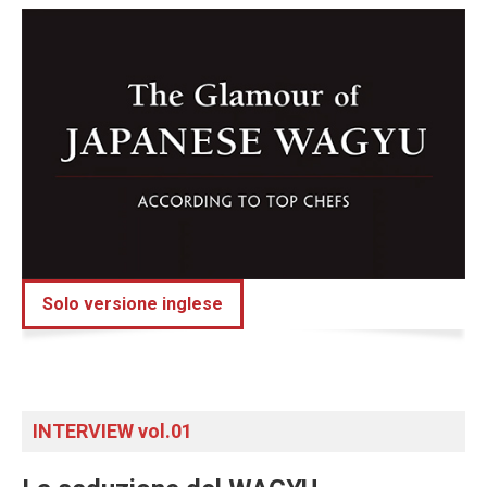
Solo versione inglese
INTERVIEW vol.01