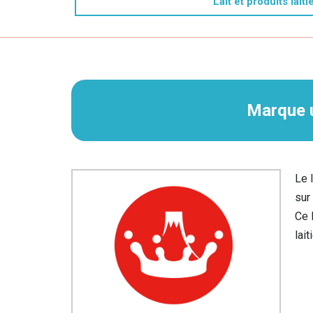
Lait et produits laiti
Marque u
Le 
sur
Ce 
lait