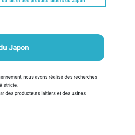
du lait et des produits laitiers du Japon
 du Japon
idiennement, nous avons réalisé des recherches
 stricte.
par des producteurs laitiers et des usines