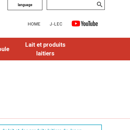
language
HOME
J-LEC
Lait et produits
oule
laitiers