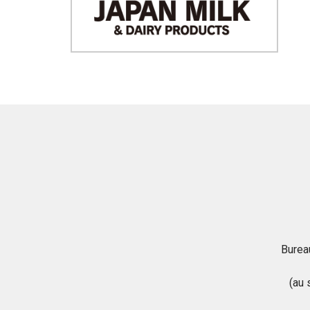
Burea
(au 