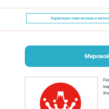
Характеристика молока и моло
Мировой
Люд
под
Это