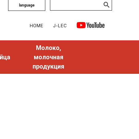
language
HOME
J-LEC
Молоко,
йца
молочная
продукция