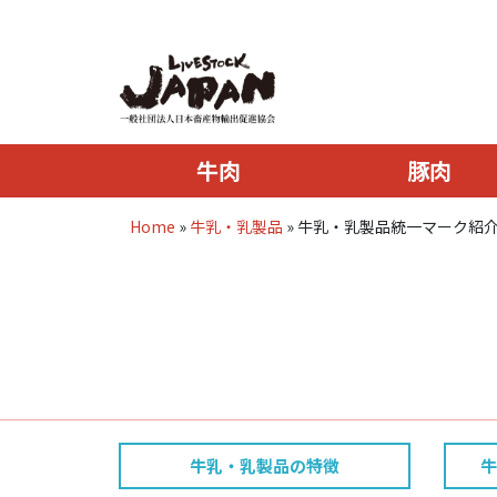
牛肉
豚肉
Home
»
牛乳・乳製品
»
牛乳・乳製品統一マーク紹
牛乳・乳製品の特徴