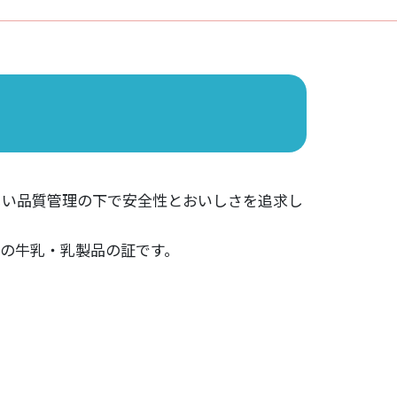
しい品質管理の下で安全性とおいしさを追求し
の牛乳・乳製品の証です。