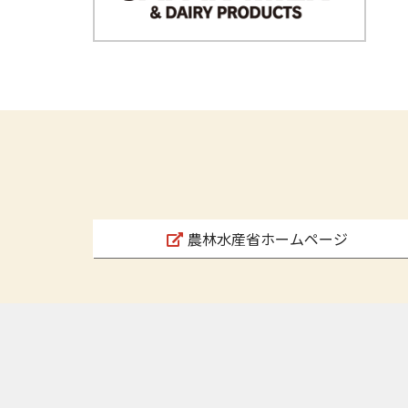
農林水産省ホームページ