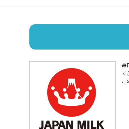
毎
て
こ