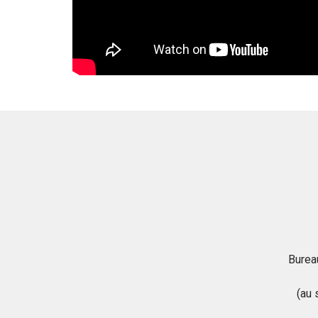
Burea
(au 