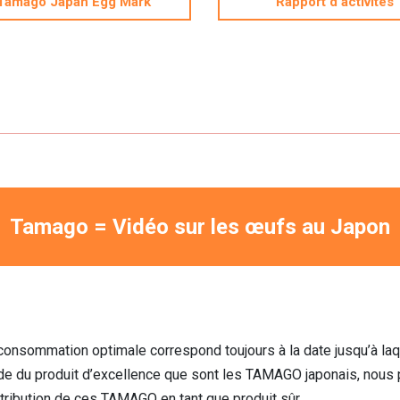
Tamago Japan Egg Mark
Rapport d'activités
Tamago = Vidéo sur les œufs au Japon
 consommation optimale correspond toujours à la date jusqu’à la
de du produit d’excellence que sont les TAMAGO japonais, nous p
stribution de ces TAMAGO en tant que produit sûr.