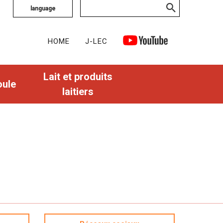
language
HOME
J-LEC
Lait et produits
oule
laitiers