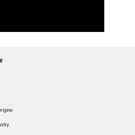
rigine
ustry