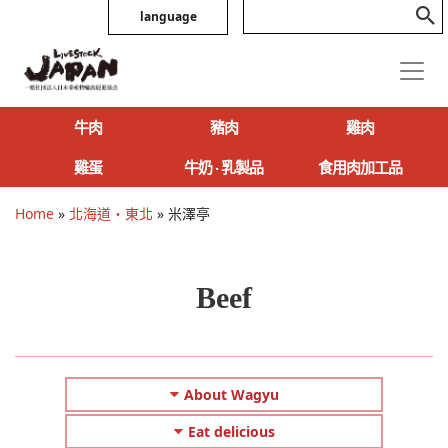
language
牛肉
豬肉
雞肉
雞蛋
牛奶 ‧ 乳製品
食用肉加工品
Home
»
北海道・東北
»
米澤亭
Beef
About Wagyu
Eat delicious