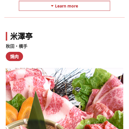
Learn more
米澤亭
秋田・橫手
燒肉