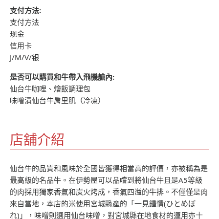
支付方法:
支付方法
现金
信用卡
J/M/V/银
是否可以購買和牛帶入飛機艙內:
仙台牛咖哩、燴飯調理包
味噌漬仙台牛肩里肌（冷凍）
店舖介紹
仙台牛的品質和風味於全國皆獲得相當高的評價，亦被稱為是
最高級的名品牛。在伊勢屋可以品嚐到將仙台牛且是A5等級
的肉採用獨家香氣和炭火烤成，香氣四溢的牛排。不僅僅是肉
來自當地，本店的米使用宮城縣產的「一見鍾情(ひとめぼ
れ)」，味噌則選用仙台味噌，對宮城縣在地食材的運用亦十