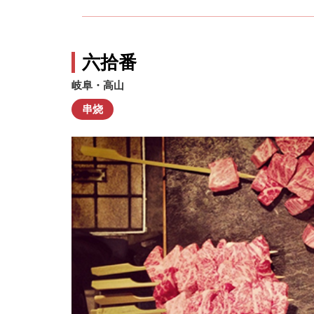
六拾番
岐阜・高山
串烧