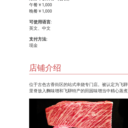
午餐￥1,000
晚餐￥1,000
可使用语言:
英文、中文
支付方法:
现金
店铺介绍
位于古色古香街区的站式串烧专门店。被认定为飞騨牛
里脊放入麴味增和飞騨特产的田园味增当中精心蒸煮