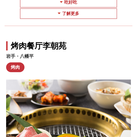
吃好吃
了解更多
烤肉餐厅李朝苑
岩手・八幡平
烤肉