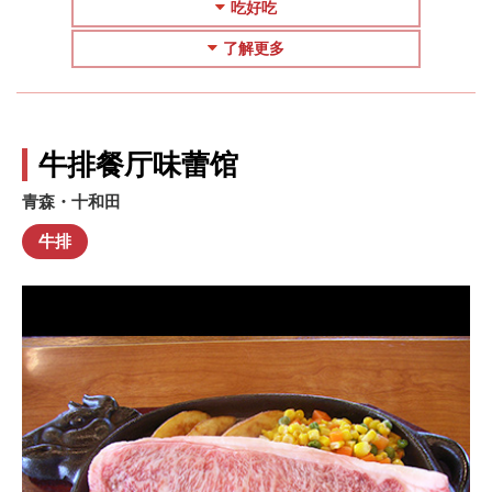
吃好吃
了解更多
牛排餐厅味蕾馆
青森・十和田
牛排