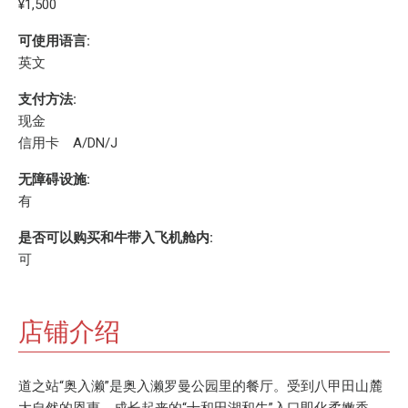
¥1,500
可使用语言:
英文
支付方法:
现金
信用卡 A/DN/J
无障碍设施:
有
是否可以购买和牛带入飞机舱内:
可
店铺介绍
道之站“奥入濑”是奥入濑罗曼公园里的餐厅。受到八甲田山麓
大自然的恩惠，成长起来的“十和田湖和牛”入口即化柔嫩香