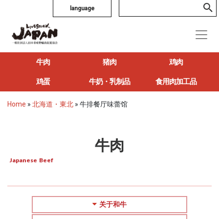
language
牛肉
猪肉
鸡肉
鸡蛋
牛奶・乳制品
食用肉加工品
Home
»
北海道・東北
»
牛排餐厅味蕾馆
牛肉
Japanese Beef
关于和牛