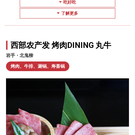
吃好吃
了解更多
西部农产发 烤肉DINING 丸牛
岩手・北鬼柳
烤肉、牛排、涮锅、寿喜锅