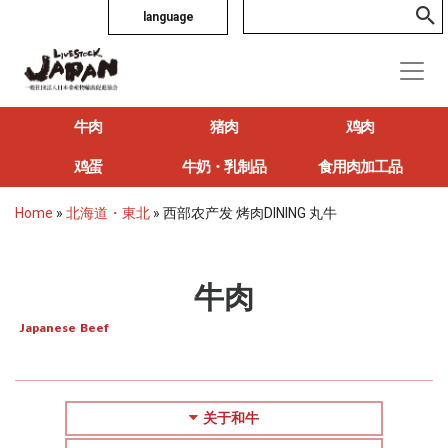
language
牛肉
猪肉
鸡肉
鸡蛋
牛奶・乳制品
食用肉加工品
Home
»
北海道・東北
»
西部农产发 烤肉DINING 丸牛
牛肉
Japanese Beef
关于和牛