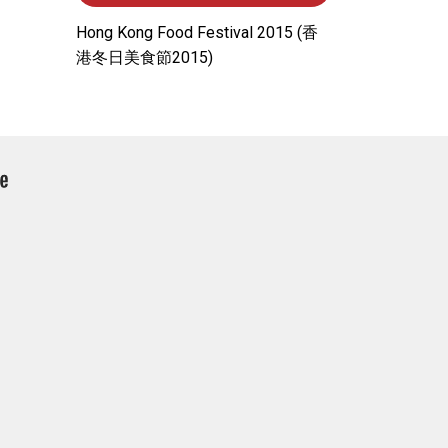
Hong Kong Food Festival 2015 (⾹
港冬⽇美⾷節2015)