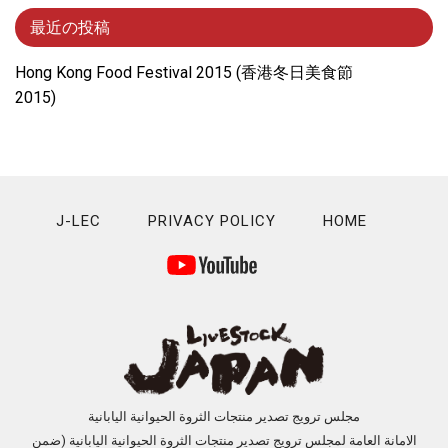
最近の投稿
Hong Kong Food Festival 2015 (⾹港冬⽇美⾷節
2015)
J-LEC
PRIVACY POLICY
HOME
مجلس ترويج تصدير منتجات الثروة الحيوانية اليابانية
الامانة العامة لمجلس ترويج تصدير منتجات الثروة الحيوانية اليابانية (ضمن