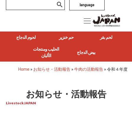
language
لحم بقر
حم خنزير
لحوم الدجاج
الحليب ومنتجات
بيض الدجاج
الألبان
Home
»
お知らせ・活動報告
»
牛肉の活動報告
»
令和４年度
お知らせ・活動報告
Livestock JAPAN