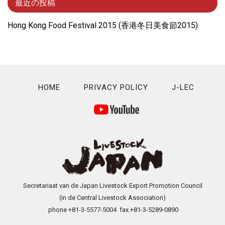
最近の投稿
Hong Kong Food Festival 2015 (⾹港冬⽇美⾷節2015)
HOME
PRIVACY POLICY
J-LEC
Secretariaat van de Japan Livestock Export Promotion Council
(in de Central Livestock Association)
phone +81-3-5577-5004 fax.+81-3-5289-0890