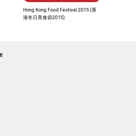
Hong Kong Food Festival 2015 (⾹
港冬⽇美⾷節2015)