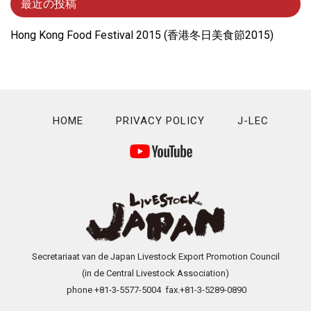
最近の投稿
Hong Kong Food Festival 2015 (⾹港冬⽇美⾷節2015)
HOME
PRIVACY POLICY
J-LEC
Secretariaat van de Japan Livestock Export Promotion Council
(in de Central Livestock Association)
phone +81-3-5577-5004 fax.+81-3-5289-0890