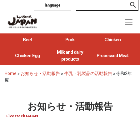
language
Beef
Pork
Chicken
Milk and dairy
Chicken Egg
Processed Meat
products
Home
»
お知らせ・活動報告
»
牛乳・乳製品の活動報告
»
令和2年
度
お知らせ・活動報告
Livestock JAPAN