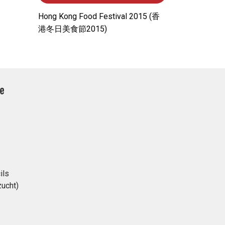
Hong Kong Food Festival 2015 (⾹
港冬⽇美⾷節2015)
ils
ucht)