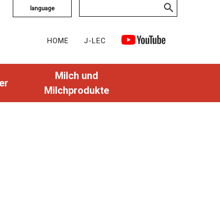
language
HOME
J-LEC
Milch und
er
Milchprodukte