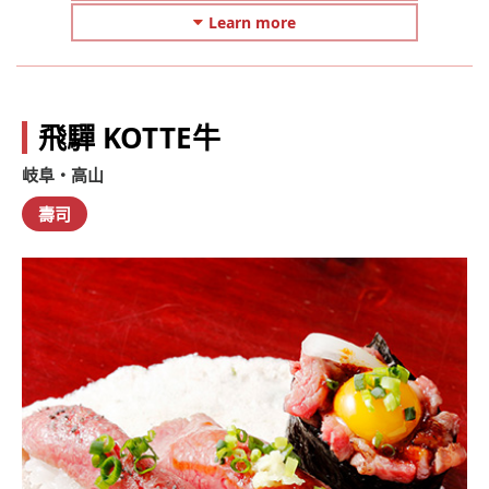
Learn more
飛驒 KOTTE牛
岐阜・高山
壽司