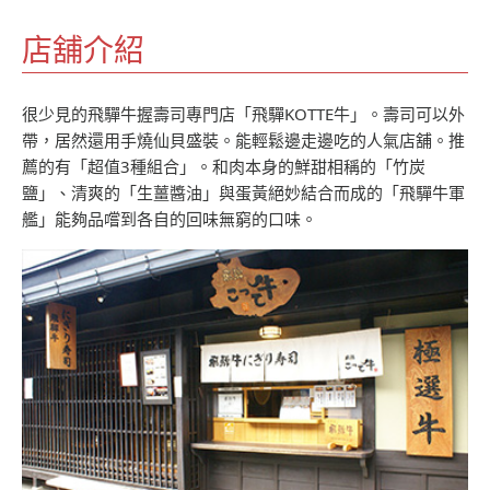
店舖介紹
很少見的飛驒牛握壽司專門店「飛驒KOTTE牛」。壽司可以外
帶，居然還用手燒仙貝盛裝。能輕鬆邊走邊吃的人氣店舖。推
薦的有「超值3種組合」。和肉本身的鮮甜相稱的「竹炭
鹽」、清爽的「生薑醬油」與蛋黃絕妙結合而成的「飛驒牛軍
艦」能夠品嚐到各自的回味無窮的口味。