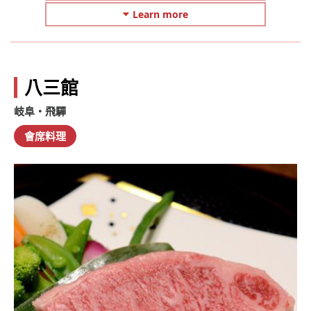
Learn more
八三館
岐阜・飛驒
會席料理