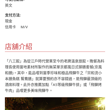
英文
支付方法:
現金
信用卡 M/V
店舖介紹
「八三館」為從江戶時代營業至今的老牌溫泉旅館。晚餐為料
理長使用當地素材所製作的無菜單京都風日式御膳套餐(京風
和膳)。其中，能品嚐到當季珍味和極品飛驒牛之「宗和流小
本膳魚糕 鴛鴦膳」就算要預約亦不容錯過，是飛驒最頂級的
酒席料理。此外亦推薦加點「A5等級飛驒牛排」或「飛驒烤
牛肉」品嚐更多美味飛驒牛。