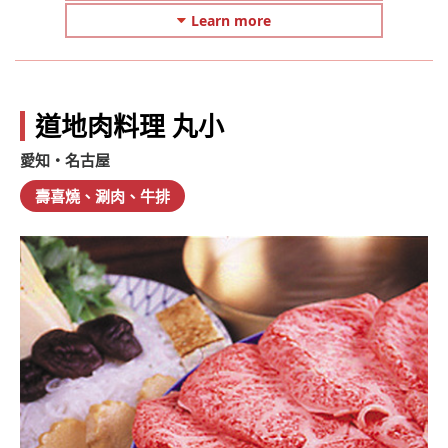
Learn more
道地肉料理 丸小
愛知・名古屋
壽喜燒、涮肉、牛排