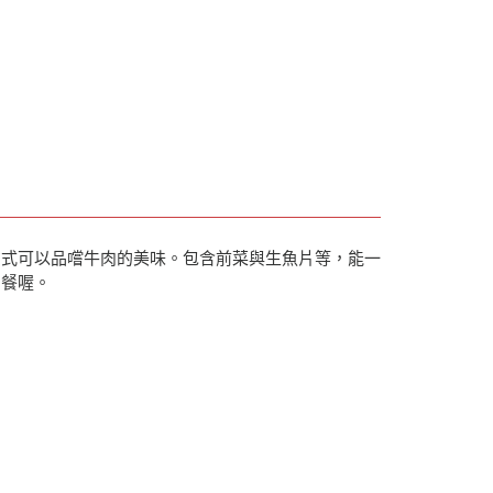
方式可以品嚐牛肉的美味。包含前菜與生魚片等，能一
用餐喔。