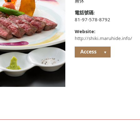
無休
電話號碼:
81-97-578-8792
Website:
http://shiki.maruhide.info/
Access