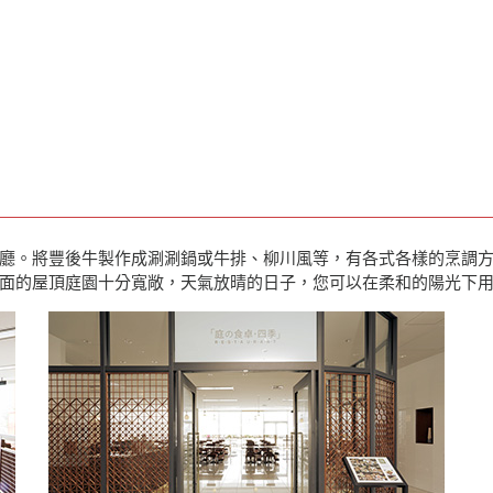
理的餐廳。將豐後牛製作成涮涮鍋或牛排、柳川風等，有各式各樣的烹調
面的屋頂庭園十分寬敞，天氣放晴的日子，您可以在柔和的陽光下