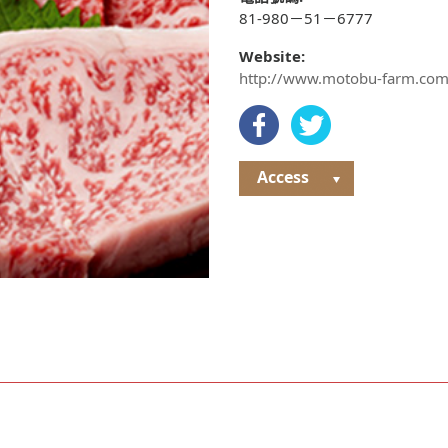
81-980－51－6777
Website:
http://www.motobu-farm.com/
Access