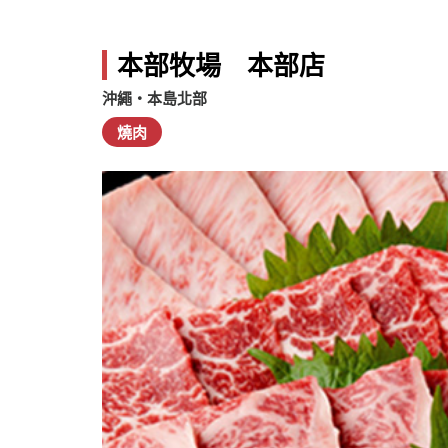
本部牧場 本部店
沖繩・本島北部
燒肉