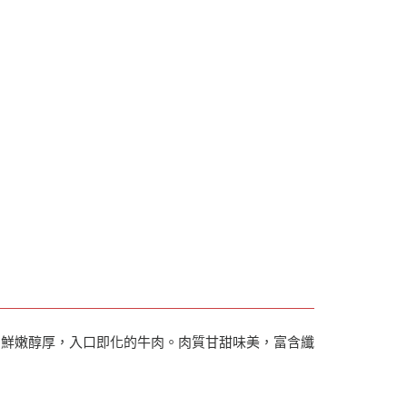
的鮮嫩醇厚，入口即化的牛肉。肉質甘甜味美，富含纖