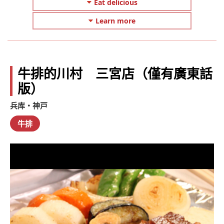
Eat delicious
Learn more
牛排的川村 三宮店（僅有廣東話
版）
兵库・神戸
牛排