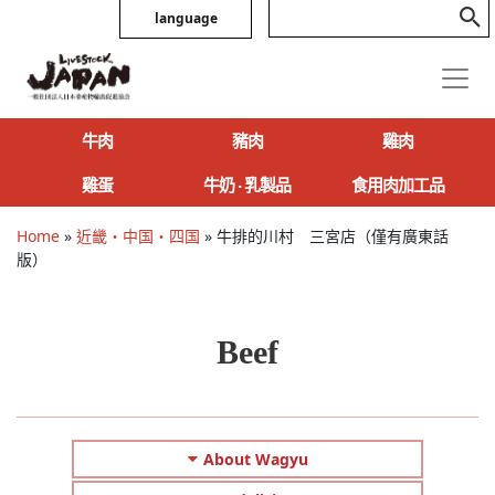
language
牛肉
豬肉
雞肉
雞蛋
牛奶 ‧ 乳製品
食用肉加工品
Home
»
近畿・中国・四国
»
牛排的川村 三宮店（僅有廣東話
版）
Beef
About Wagyu