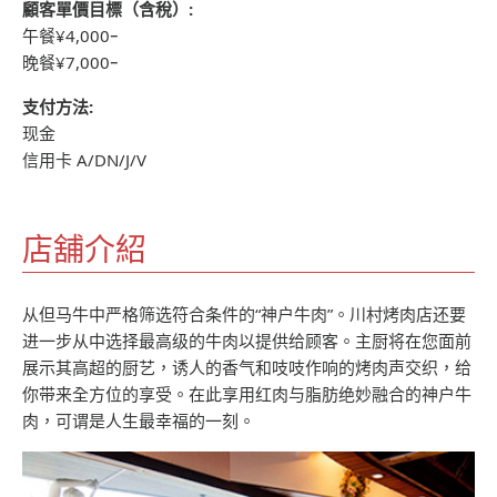
顧客單價目標（含稅）:
午餐¥4,000ｰ
晚餐¥7,000ｰ
支付方法:
现金
信用卡 A/DN/J/V
店舖介紹
从但马牛中严格筛选符合条件的“神户牛肉”。川村烤肉店还要
进一步从中选择最高级的牛肉以提供给顾客。主厨将在您面前
展示其高超的厨艺，诱人的香气和吱吱作响的烤肉声交织，给
你带来全方位的享受。在此享用红肉与脂肪绝妙融合的神户牛
肉，可谓是人生最幸福的一刻。