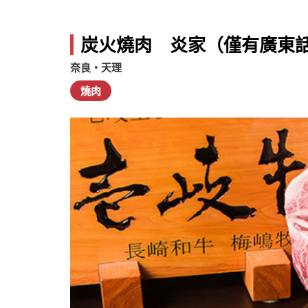
炭火燒肉 炎家（僅有廣東
奈良・天理
燒肉