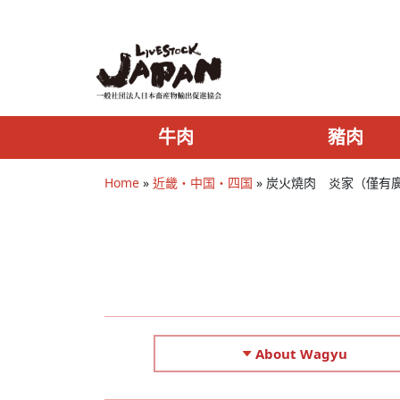
牛肉
豬肉
Home
»
近畿・中国・四国
»
炭火燒肉 炎家（僅有
About Wagyu