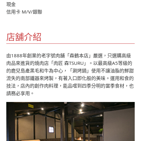
現金
信用卡 M/V/銀聯
店舖介紹
由1888年創業的老字號肉舖「森鶴本店」嚴選，只選購高級
肉品來進貨的燒肉店「肉匠 森TSURU」。以最高級A5等級的
的鹿兒島產黑毛和牛為中心，「涮烤鍋」使用不讓油脂的鮮甜
流失的南部鐵器來烤製，有著入口即化般的美味。運用和食的
技法，店內的創作肉料理，能品嚐到四季分明的當季食材，也
請務必享用。