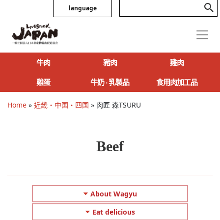
language
牛肉
豬肉
雞肉
雞蛋
牛奶 ‧ 乳製品
食用肉加工品
Home
»
近畿・中国・四国
»
肉匠 森TSURU
Beef
About Wagyu
Eat delicious