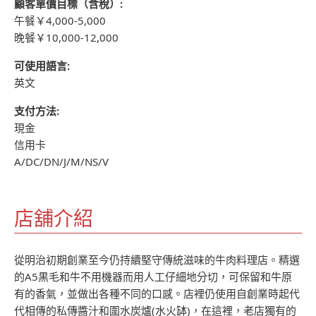
顧客單價目標（含稅）:
午餐￥4,000-5,000
晚餐￥10,000-12,000
可使用語言:
英文
支付方法:
現金
信用卡
A/DC/DN/J/M/NS/V
店舖介紹
從明治初期創業至今仍持續堅守傳統滋味的牛肉料理店。精選
的A5黒毛和牛不用機器而用人工仔細地分切，可保留和牛原
有的香氣，並做出各種不同的口感。店裡仍使用自創業時起代
代相傳的私傳醬汁和圍水炭爐(水火缽)，在這裡，老店獨有的