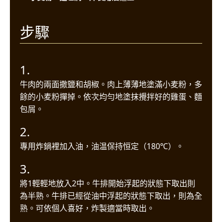
步驟
1.
牛肉的兩面撒鹽和胡椒。肉上薄薄地塗滿小麦粉，多
餘的小麦粉撣掉。依次均勻地塗抹攪拌好的雞蛋、麵
包屑。
2.
專用炸鍋裡加入油，油温保持恒定（180℃）。
3.
將1輕輕地放入2中。牛排開始浮起的狀態下取出則
為半熟。牛排已經從油中浮起的狀態下取出，則為全
熟。可依個人喜好，炸製適當時取出。