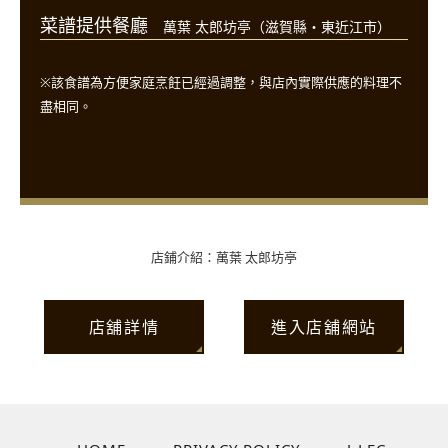
菜譜提供餐廳
萬葉 太郎坊亭（滋賀縣・東近江市）
※該食譜為方便家庭烹飪已經過調整，與店內實際供應的料理不
盡相同。
店鋪介紹：萬葉 太郎坊亭
店舖詳情
進入店舖網站