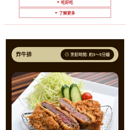
吃好吃
了解更多
炸牛排
烹飪時間: 約3〜5分鐘