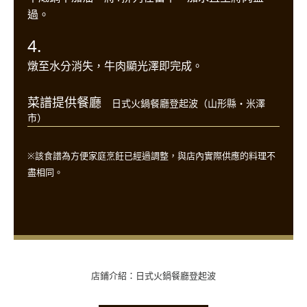
過。
4.
燉至水分消失，牛肉顯光澤即完成。
菜譜提供餐廳
日式火鍋餐廳登起波（山形縣・米澤
市）
※該食譜為方便家庭烹飪已經過調整，與店內實際供應的料理不
盡相同。
店鋪介紹：日式火鍋餐廳登起波