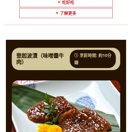
吃好吃
了解更多
登起波漬（味噌醬牛
烹飪時間: 約10分
肉）
鐘