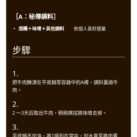
［A：秘傳調料］
酒糟＋味噌＋其他調料
依個人喜好適量
步驟
1.
把牛肉醃漬在平底鍋等容器中的A裡，調料蓋過牛
肉。
2.
2 〜3天后取出牛肉，稍稍擦拭將味噌去掉。
3.
平底鍋不加油，將1排列在當中，加水直至將肉蓋