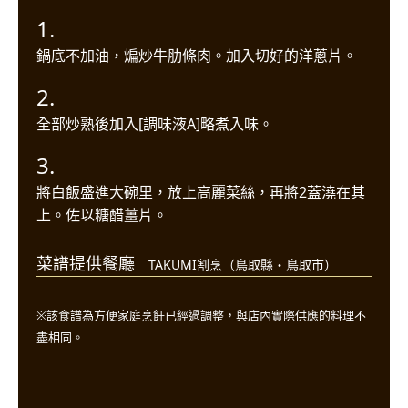
1.
鍋底不加油，煸炒牛肋條肉。加入切好的洋蔥片。
2.
全部炒熟後加入[調味液A]略煮入味。
3.
將白飯盛進大碗里，放上高麗菜絲，再將2蓋澆在其
上。佐以糖醋薑片。
菜譜提供餐廳
TAKUMI割烹（鳥取縣・鳥取市）
※該食譜為方便家庭烹飪已經過調整，與店內實際供應的料理不
盡相同。