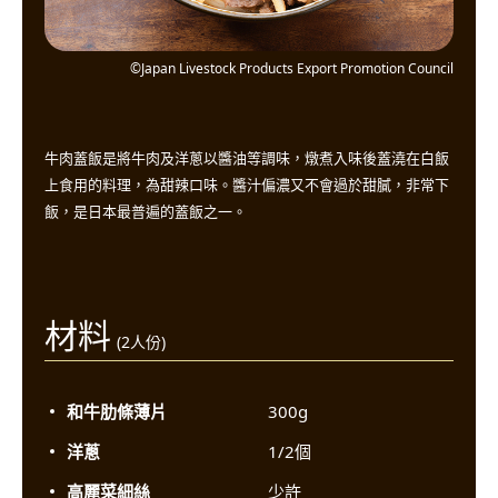
©Japan Livestock Products Export Promotion Council
牛肉蓋飯是將牛肉及洋蔥以醬油等調味，燉煮入味後蓋澆在白飯
上食用的料理，為甜辣口味。醬汁偏濃又不會過於甜膩，非常下
飯，是日本最普遍的蓋飯之一。
材料
(2人份)
和牛肋條薄片
300g
洋蔥
1/2個
高麗菜細絲
少許