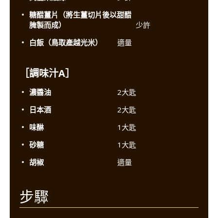
糖醋薑片（將生薑切片後以甜醋
腌製而成）
少許
白飯（鳥取產越光米）
適量
［調味汁A］
濃醬油
2大匙
日本酒
2大匙
味醂
1大匙
砂糖
1大匙
胡椒
適量
步驟