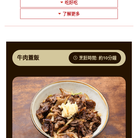
吃好吃
了解更多
牛肉蓋飯
烹飪時間: 約10分鐘