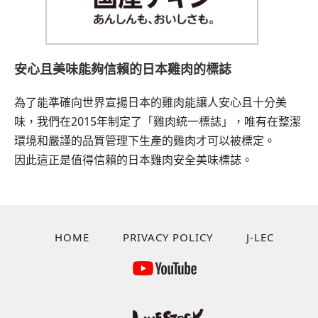
安心且美味能夠信賴的日本雞肉的標誌
為了能準確向世界宣揚日本的雞肉能讓人安心且十分美
味，我們在2015年制定了「雞肉統一標誌」，唯有在整潔
環境和嚴謹的品質管理下生產的雞肉才可以被標定。
因此這正是值得信賴的日本雞肉安全美味標誌。
HOME
PRIVACY POLICY
J-LEC