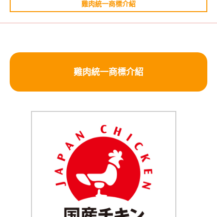
雞肉統一商標介紹
雞肉統一商標介紹