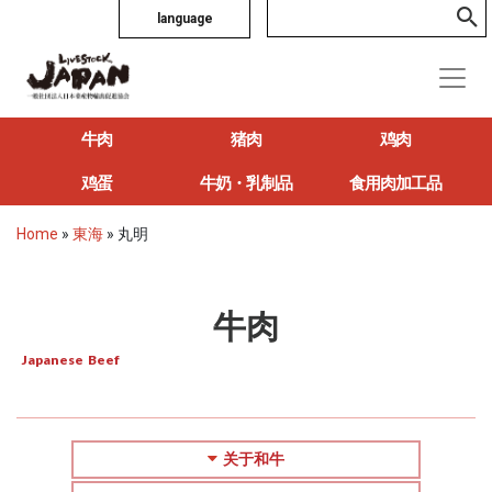
language
牛肉
猪肉
鸡肉
鸡蛋
牛奶・乳制品
食用肉加工品
Home
»
東海
»
丸明
牛肉
Japanese Beef
关于和牛