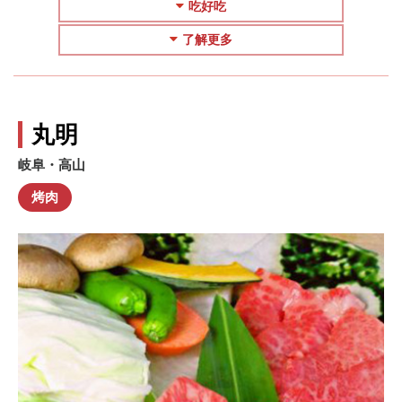
吃好吃
了解更多
丸明
岐阜・高山
烤肉