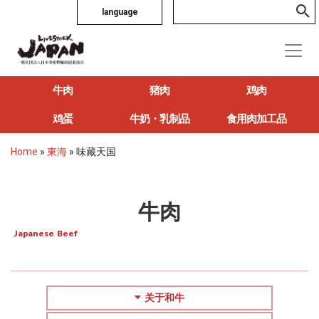
language
牛肉
猪肉
鸡肉
鸡蛋
牛奶・乳制品
食用肉加工品
Home
»
東海
»
味藏天国
牛肉
Japanese Beef
关于和牛