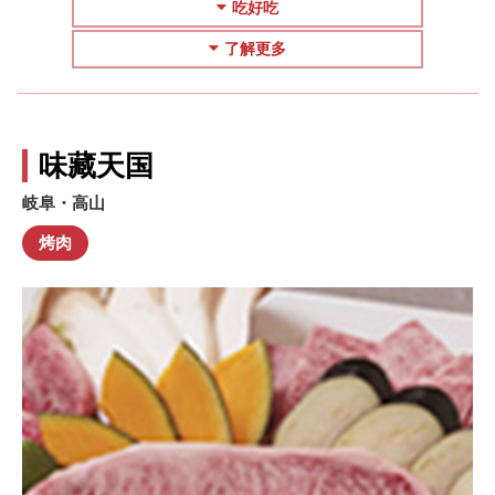
吃好吃
了解更多
味藏天国
岐阜・高山
烤肉