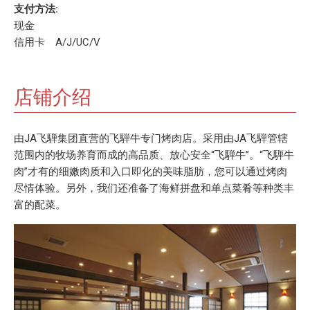
支付方法:
现金
信用卡 A/J/UC/V
店铺介绍
由JA飞騨集团直营的飞騨牛专门烤肉店。采用由JA飞騨管辖
范围内的牧场养育而成的高品质、放心安全“飞騨牛”。“飞騨牛
肉”才有的细嫩肉质和入口即化的美味脂肪，您可以通过烤肉
尽情体验。另外，我们还准备了海鲜拼盘和单点菜肴等种类丰
富的配菜。