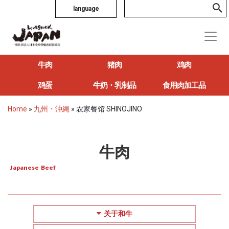
language
牛肉
猪肉
鸡肉
鸡蛋
牛奶・乳制品
食用肉加工品
Home
»
九州・沖縄
»
农家餐馆 SHINOJINO
牛肉
Japanese Beef
关于和牛