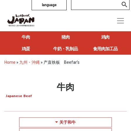
language
牛肉
猪肉
鸡肉
鸡蛋
牛奶・乳制品
食用肉加工品
Home
»
九州・沖縄
»
产直铁板 Beefar’s
牛肉
Japanese Beef
关于和牛