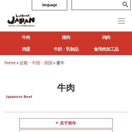
language
牛肉
猪肉
鸡肉
鸡蛋
牛奶・乳制品
食用肉加工品
Home
»
近畿・中国・四国
»
蔓牛
牛肉
Japanese Beef
关于和牛