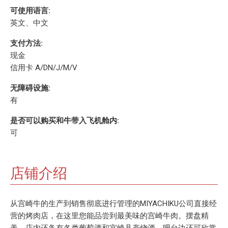
可使用语言:
英文、中文
支付方法:
现金
信用卡 A/DN/J/M/V
无障碍设施:
有
是否可以购买和牛带入飞机舱内:
可
店铺介绍
从宫崎牛的生产到销售彻底进行管理的MIYACHIKU公司直接经
营的烤肉店，在这里您能品尝到最美味的宫崎牛肉。摆盘精
美，店内还备有各类葡萄酒和宫崎县产烧酒。吧台边还可欣赏