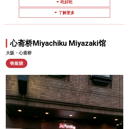
吃好吃
了解更多
心斋桥Miyachiku Miyazaki馆
大阪・心斋桥
铁板烧