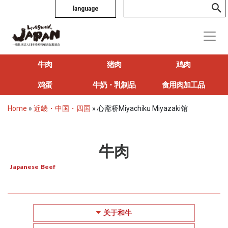
language
牛肉
猪肉
鸡肉
鸡蛋
牛奶・乳制品
食用肉加工品
Home
»
近畿・中国・四国
»
心斋桥Miyachiku Miyazaki馆
牛肉
Japanese Beef
关于和牛