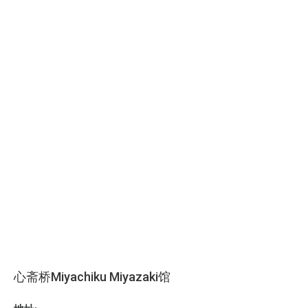
心斋桥Miyachiku Miyazaki馆